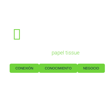
El punto de encuentro anual
de la industria del
papel tissue
en América Latina
CONEXIÓN
CONOCIMIENTO
NEGOCIO